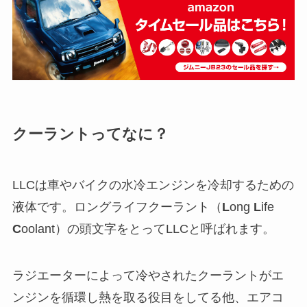
クーラントってなに？
LLCは車やバイクの水冷エンジンを冷却するための
液体です。ロングライフクーラント（
L
ong
L
ife
C
oolant）の頭文字をとってLLCと呼ばれます。
ラジエーターによって冷やされたクーラントがエ
ンジンを循環し熱を取る役目をしてる他、エアコ