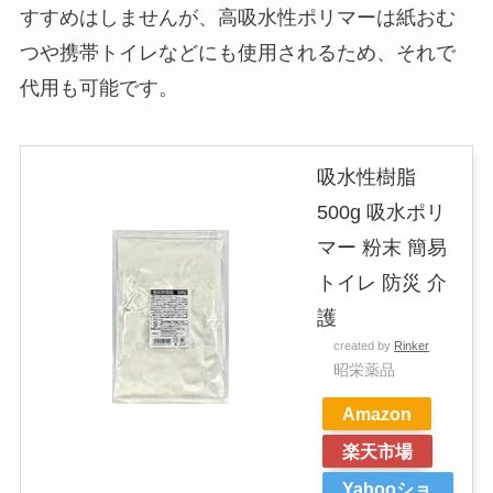
すすめはしませんが、高吸水性ポリマーは紙おむ
つや携帯トイレなどにも使用されるため、それで
代用も可能です。
吸水性樹脂
500g 吸水ポリ
マー 粉末 簡易
トイレ 防災 介
護
created by
Rinker
昭栄薬品
Amazon
楽天市場
Yahooショ