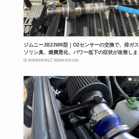
ジムニーJB23W6型｜O2センサーの交換で、排ガ
ソリン臭、燃費悪化、パワー低下の症状が改善しま
2025年9月4日
2025年10月13日
エ