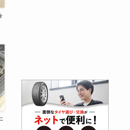
を
ン
に