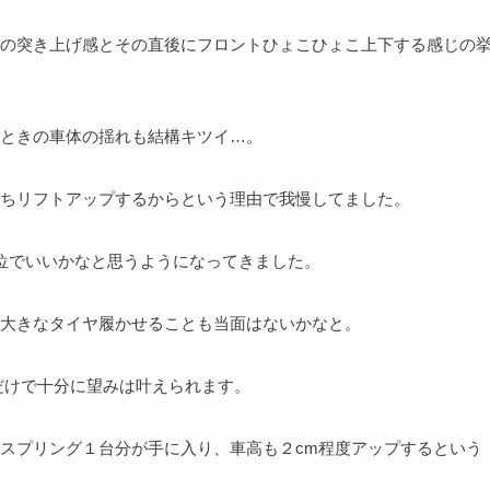
の突き上げ感とその直後にフロントひょこひょこ上下する感じの
ときの車体の揺れも結構キツイ…。
ちリフトアップするからという理由で我慢してました。
位でいいかなと思うようになってきました。
大きなタイヤ履かせることも当面はないかなと。
だけで十分に望みは叶えられます。
スプリング１台分が手に入り、車高も２cm程度アップするという