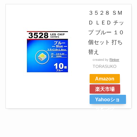
３５２８ ＳＭ
Ｄ ＬＥＤ チッ
プ ブルー １０
個セット 打ち
替え
created by
Rinker
TORASUKO
Amazon
楽天市場
Yahooショ
ッピング